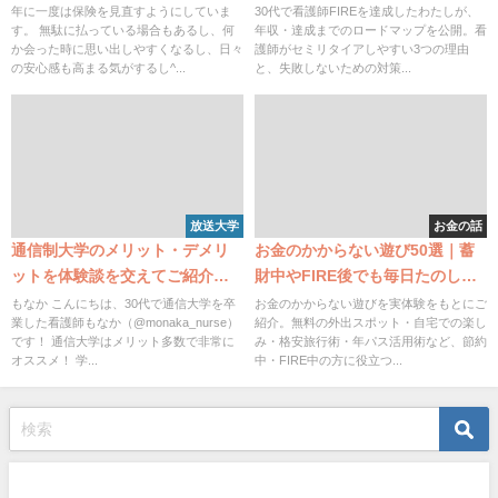
理由を解説
年に一度は保険を見直すようにしていま
30代で看護師FIREを達成したわたしが、
す。 無駄に払っている場合もあるし、何
年収・達成までのロードマップを公開。看
か会った時に思い出しやすくなるし、日々
護師がセミリタイアしやすい3つの理由
の安心感も高まる気がするし^...
と、失敗しないための対策...
放送大学
お金の話
通信制大学のメリット・デメリ
お金のかからない遊び50選｜蓄
ットを体験談を交えてご紹介！
財中やFIRE後でも毎日たのしく
メリット多数、何歳からでも大
暮らせます！【随時更新】
もなか こんにちは、30代で通信大学を卒
お金のかからない遊びを実体験をもとにご
業した看護師もなか（@monaka_nurse）
紹介。無料の外出スポット・自宅での楽し
学生になるのをおすすめしま
です！ 通信大学はメリット多数で非常に
み・格安旅行術・年パス活用術など、節約
す！
オススメ！ 学...
中・FIRE中の方に役立つ...