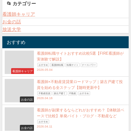
📂 カテゴリー
看護師キャリア
お金の話
放送大学
おすすめ
看護師転職サイトおすすめ比較5選【FIRE看護師が
実体験で解説】
おすすめ
看護師転職
転職サイト
ナースパワー
2026.05.04
看護師キャリア
看護師×不動産賃貸業ロードマップ｜築古戸建て投
資を始める全ステップ【随時更新中】
不動産投資
築古戸建て
不動産
おすすめ
2026.04.16
お金の話
看護師が副業するならどれがおすすめ？【体験談ベ
ースで比較】単発バイト・ブログ・不動産など
おすすめ
2026.04.11
お金の話