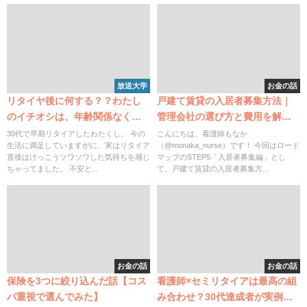
放送大学
お金の話
リタイヤ後に何する？？わたし
戸建て賃貸の入居者募集方法｜
のイチオシは、年齢関係なく放
管理会社の選び方と費用を解説
送大学です！
【STEP5】
30代で早期リタイアしたわたくし。 今の
こんにちは、看護師もなか
生活に満足していますがに、実はリタイア
（@monaka_nurse）です！ 今回はロード
直後はけっこうソワソワした気持ちを感じ
マップのSTEP5「入居者募集編」とし
ちゃってました。 不安と...
て、戸建て賃貸の入居者募集方...
お金の話
お金の話
保険を3つに絞り込んだ話【コス
看護師×セミリタイアは最高の組
パ重視で選んでみた】
み合わせ？30代達成者が実例と