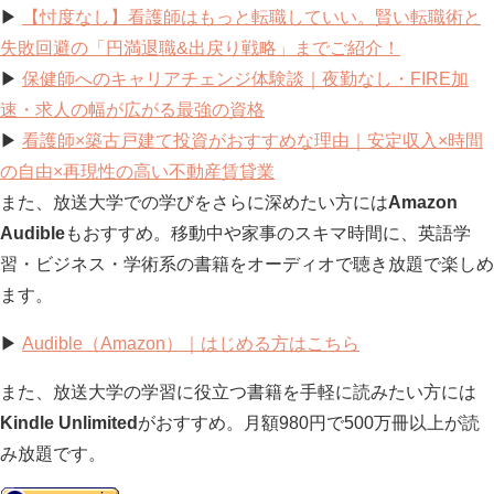
▶
【忖度なし】看護師はもっと転職していい。賢い転職術と
失敗回避の「円満退職&出戻り戦略」までご紹介！
▶
保健師へのキャリアチェンジ体験談｜夜勤なし・FIRE加
速・求人の幅が広がる最強の資格
▶
看護師×築古戸建て投資がおすすめな理由｜安定収入×時間
の自由×再現性の高い不動産賃貸業
また、放送大学での学びをさらに深めたい方には
Amazon
Audible
もおすすめ。移動中や家事のスキマ時間に、英語学
習・ビジネス・学術系の書籍をオーディオで聴き放題で楽しめ
ます。
▶
Audible（Amazon）｜はじめる方はこちら
また、放送大学の学習に役立つ書籍を手軽に読みたい方には
Kindle Unlimited
がおすすめ。月額980円で500万冊以上が読
み放題です。