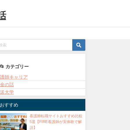
話
📂 カテゴリー
護師キャリア
金の話
送大学
おすすめ
看護師転職サイトおすすめ比較
5選【FIRE看護師が実体験で解
説】