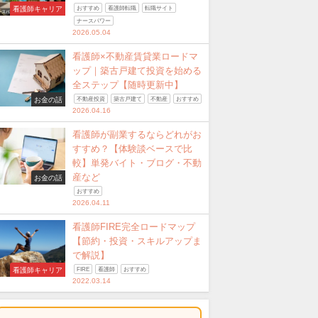
看護師キャリア
おすすめ
看護師転職
転職サイト
ナースパワー
2026.05.04
看護師×不動産賃貸業ロードマ
ップ｜築古戸建て投資を始める
全ステップ【随時更新中】
お金の話
不動産投資
築古戸建て
不動産
おすすめ
2026.04.16
看護師が副業するならどれがお
すすめ？【体験談ベースで比
較】単発バイト・ブログ・不動
産など
お金の話
おすすめ
2026.04.11
看護師FIRE完全ロードマップ
【節約・投資・スキルアップま
で解説】
看護師キャリア
FIRE
看護師
おすすめ
2022.03.14