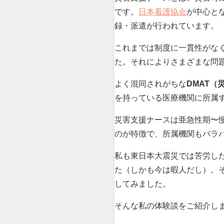
です。
日本看護協会
が中心と
録・派遣が行われています。
これまでは制度に一貫性がな
た。それによりさまざまな問
よく混同されがちな
DMAT（
を持っている医療機関に所属
災害支援ナースは亜急性期〜
のが特徴で、所属機関もバラ
私も東日本大震災では苦労し
た（しかも今は暇人だし）。
してみました。
そんな私の体験談をご紹介し