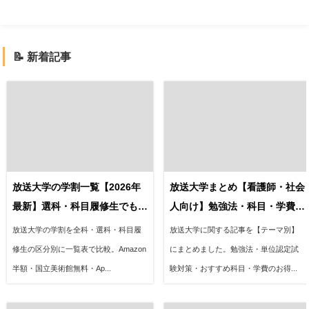
📝 新着記事
放送大学の学割一覧【2026年
放送大学まとめ【看護師・社会
最新】選科・科目履修生でも使
人向け】勉強法・科目・学費を
える制度を徹底比較
解説
放送大学の学割を全科・選科・科目履
放送大学に関する記事を【テーマ別】
修生の区分別に一覧表で比較。Amazon
にまとめました。勉強法・単位認定試
半額・国立美術館無料・Ap...
験対策・おすすめ科目・学費のお得...