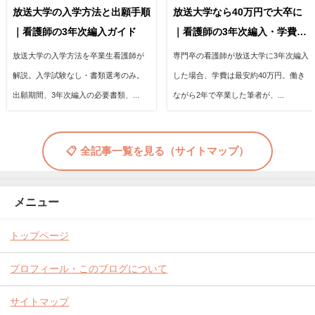
放送大学の入学方法と出願手順
放送大学なら40万円で大卒に
｜看護師の3年次編入ガイド
｜看護師の3年次編入・学費の
全内訳
放送大学の入学方法を卒業生看護師が
専門卒の看護師が放送大学に3年次編入
解説。入学試験なし・書類選考のみ。
した場合、学費は最安約40万円。働き
出願期間、3年次編入の必要書類、...
ながら2年で卒業した筆者が、...
📋 全記事一覧を見る（サイトマップ）
メニュー
トップページ
プロフィール・このブログについて
サイトマップ