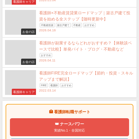
2026.05.04
看護師キャリア
看護師×不動産賃貸業ロードマップ｜築古戸建て投
資を始める全ステップ【随時更新中】
不動産投資
築古戸建て
不動産
おすすめ
2026.04.16
お金の話
看護師が副業するならどれがおすすめ？【体験談ベ
ースで比較】単発バイト・ブログ・不動産など
おすすめ
2026.04.11
お金の話
看護師FIRE完全ロードマップ【節約・投資・スキル
アップまで解説】
FIRE
看護師
おすすめ
2022.03.14
看護師キャリア
🏥 看護師転職サポート
👑 ナースパワー
実績No.1・全国対応