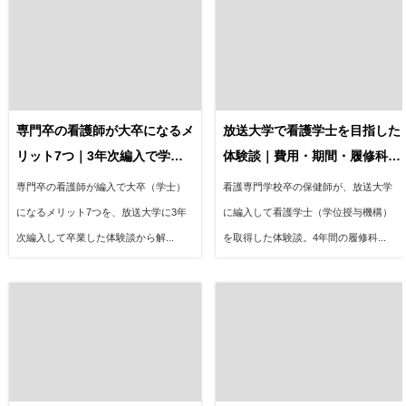
専門卒の看護師が大卒になるメ
放送大学で看護学士を目指した
リット7つ｜3年次編入で学士
体験談｜費用・期間・履修科目
を取った体験談
を全公開
専門卒の看護師が編入で大卒（学士）
看護専門学校卒の保健師が、放送大学
になるメリット7つを、放送大学に3年
に編入して看護学士（学位授与機構）
次編入して卒業した体験談から解...
を取得した体験談。4年間の履修科...