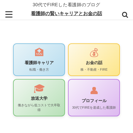
30代でFIREした看護師のブログ
看護師の賢いキャリアとお金の話
🏥
💰
看護師キャリア
お金の話
転職・働き方
株・不動産・FIRE
🎓
👤
放送大学
プロフィール
働きながら低コストで大卒取
30代でFIREを達成した看護師
得