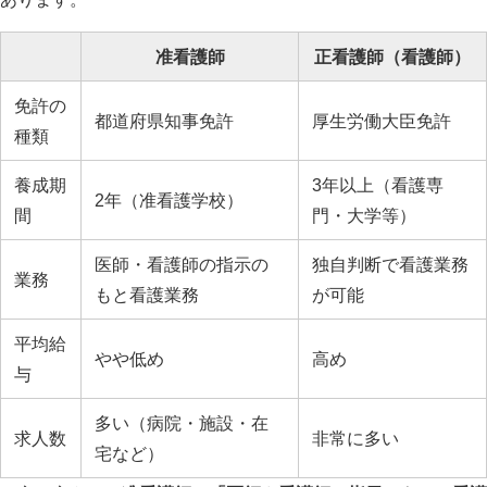
准看護師
正看護師（看護師）
免許の
都道府県知事免許
厚生労働大臣免許
種類
養成期
3年以上（看護専
2年（准看護学校）
間
門・大学等）
医師・看護師の指示の
独自判断で看護業務
業務
もと看護業務
が可能
平均給
やや低め
高め
与
多い（病院・施設・在
求人数
非常に多い
宅など）