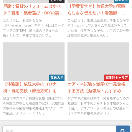
戸建て賃貸のリフォームはすべ
【学費安すぎ】放送大学の素晴
き？費用・業者選び・DIYの実践
らしさを伝えたい！看護師・社
記録【STEP4】
会人・リタイアした人などみん
こんにちは、看護師もなか
こんにちは、生涯現役通信大学生もなかで
（@monaka_nurse）です！ 今回はロード
す！ わたくはフルタイムで看護師をして
なにおすすめ
マップのSTEP4「購入後のリフォーム
いた頃「仕事をしながら、大卒の学歴や養
編」として、戸建て賃貸のリフ...
護教諭の免許が取れたらいい...
放送大学
看護師キャリア
【体験談】放送大学のコロナ
ケアマネ試験を独学で一発合格
禍・自宅受験（郵送方式）を実
する方法【勉強法・おすすめテ
際に受けてみた記録
キスト・取得メリットも解説】
放送大学のコロナ禍自宅受験（郵送方式）
ケアマネ試験を独学で一発合格するための
を実際に体験した看護師の記録。試験問題
勉強法・おすすめテキストを体験談をもと
の取得から解答用紙の郵送まで3ステップ
に紹介。デスクワークへの移行や独立も叶
で解説。メリット・デメリッ...
うケアマネ資格の取得メリッ...