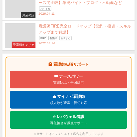
ースで比較】単発バイト・ブログ・不動産など
おすすめ
2026.04.11
お金の話
看護師FIRE完全ロードマップ【節約・投資・スキル
アップまで解説】
FIRE
看護師
おすすめ
2022.03.14
看護師キャリア
🏥 看護師転職サポート
👑 ナースパワー
実績No.1・全国対応
💼 マイナビ看護師
求人数が豊富・親切対応
⭐ レバウェル看護
専任担当が徹底サポート
※当サイトはアフィリエイト広告を利用しています