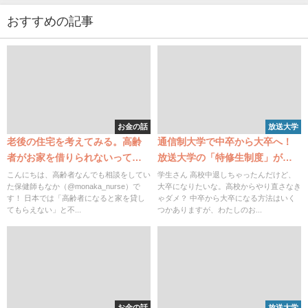
おすすめの記事
お金の話
放送大学
老後の住宅を考えてみる。高齢
通信制大学で中卒から大卒へ！
者がお家を借りられないってホ
放送大学の「特修生制度」がと
ントなの？？
ってもおすすめ！
こんにちは、高齢者なんでも相談をしてい
学生さん 高校中退しちゃったんだけど、
た保健師もなか（@monaka_nurse）で
大卒になりたいな。高校からやり直さなき
す！ 日本では「高齢者になると家を貸し
ゃダメ？ 中卒から大卒になる方法はいく
てもらえない」と不...
つかありますが、わたしのお...
お金の話
放送大学