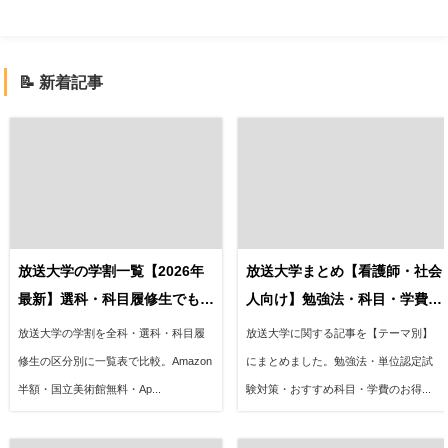
📝 新着記事
放送大学の学割一覧【2026年
放送大学まとめ【看護師・社会
最新】選科・科目履修生でも使
人向け】勉強法・科目・学費を
える制度を徹底比較
解説
放送大学の学割を全科・選科・科目履
放送大学に関する記事を【テーマ別】
修生の区分別に一覧表で比較。Amazon
にまとめました。勉強法・単位認定試
半額・国立美術館無料・Ap...
験対策・おすすめ科目・学費のお得...