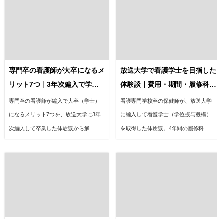
専門卒の看護師が大卒になるメ
放送大学で看護学士を目指した
リット7つ｜3年次編入で学士
体験談｜費用・期間・履修科目
を取った体験談
を全公開
専門卒の看護師が編入で大卒（学士）
看護専門学校卒の保健師が、放送大学
になるメリット7つを、放送大学に3年
に編入して看護学士（学位授与機構）
次編入して卒業した体験談から解...
を取得した体験談。4年間の履修科...