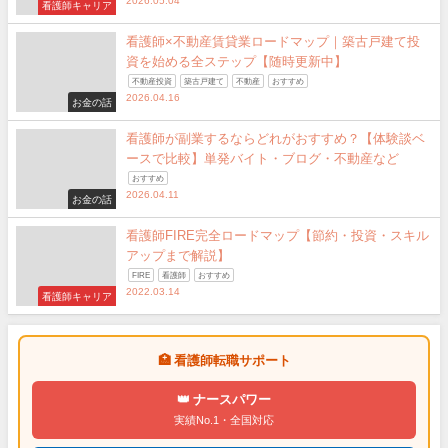
2026.05.04
看護師キャリア
看護師×不動産賃貸業ロードマップ｜築古戸建て投
資を始める全ステップ【随時更新中】
不動産投資
築古戸建て
不動産
おすすめ
2026.04.16
お金の話
看護師が副業するならどれがおすすめ？【体験談ベ
ースで比較】単発バイト・ブログ・不動産など
おすすめ
2026.04.11
お金の話
看護師FIRE完全ロードマップ【節約・投資・スキル
アップまで解説】
FIRE
看護師
おすすめ
2022.03.14
看護師キャリア
🏥 看護師転職サポート
👑 ナースパワー
実績No.1・全国対応