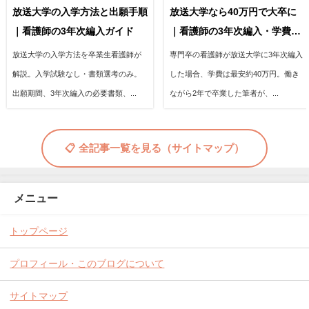
放送大学の入学方法と出願手順
放送大学なら40万円で大卒に
｜看護師の3年次編入ガイド
｜看護師の3年次編入・学費の
全内訳
放送大学の入学方法を卒業生看護師が
専門卒の看護師が放送大学に3年次編入
解説。入学試験なし・書類選考のみ。
した場合、学費は最安約40万円。働き
出願期間、3年次編入の必要書類、...
ながら2年で卒業した筆者が、...
📋 全記事一覧を見る（サイトマップ）
メニュー
トップページ
プロフィール・このブログについて
サイトマップ