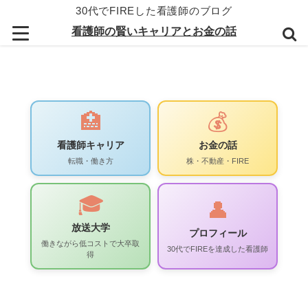
30代でFIREした看護師のブログ
看護師の賢いキャリアとお金の話
🏥
💰
看護師キャリア
お金の話
転職・働き方
株・不動産・FIRE
🎓
👤
放送大学
プロフィール
働きながら低コストで大卒取
30代でFIREを達成した看護師
得